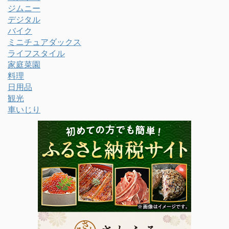
ジムニー
デジタル
バイク
ミニチュアダックス
ライフスタイル
家庭菜園
料理
日用品
観光
車いじり