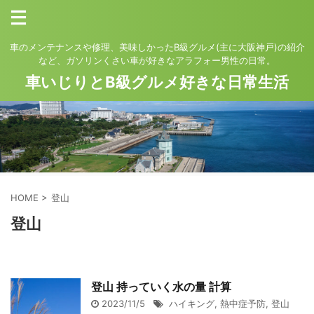
車のメンテナンスや修理、美味しかったB級グルメ(主に大阪神戸)の紹介
など、ガソリンくさい車が好きなアラフォー男性の日常。
車いじりとB級グルメ好きな日常生活
HOME
>
登山
登山
登山 持っていく水の量 計算
2023/11/5
ハイキング
,
熱中症予防
,
登山