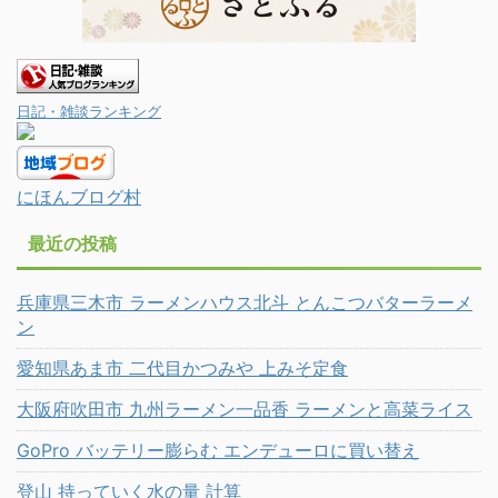
日記・雑談ランキング
にほんブログ村
最近の投稿
兵庫県三木市 ラーメンハウス北斗 とんこつバターラーメ
ン
愛知県あま市 二代目かつみや 上みそ定食
大阪府吹田市 九州ラーメン一品香 ラーメンと高菜ライス
GoPro バッテリー膨らむ エンデューロに買い替え
登山 持っていく水の量 計算