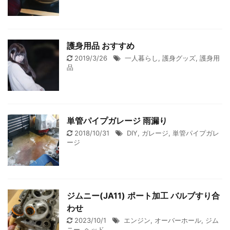
護身用品 おすすめ
2019/3/26
一人暮らし
,
護身グッズ
,
護身用
品
単管パイプガレージ 雨漏り
2018/10/31
DIY
,
ガレージ
,
単管パイプガレ
ージ
ジムニー(JA11) ポート加工 バルブすり合
わせ
2023/10/1
エンジン
,
オーバーホール
,
ジム
ニー
,
ヘッド