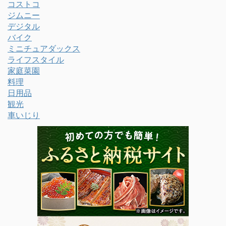
コストコ
ジムニー
デジタル
バイク
ミニチュアダックス
ライフスタイル
家庭菜園
料理
日用品
観光
車いじり