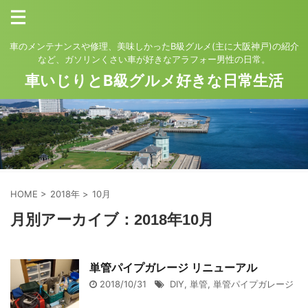
車のメンテナンスや修理、美味しかったB級グルメ(主に大阪神戸)の紹介
など、ガソリンくさい車が好きなアラフォー男性の日常。
車いじりとB級グルメ好きな日常生活
HOME
>
2018年
>
10月
月別アーカイブ：2018年10月
単管パイプガレージ リニューアル
2018/10/31
DIY
,
単管
,
単管パイプガレージ