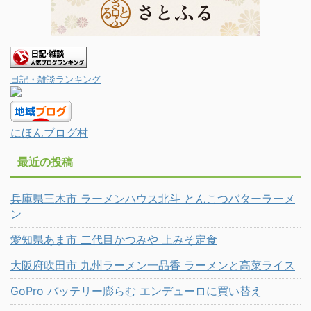
日記・雑談ランキング
にほんブログ村
最近の投稿
兵庫県三木市 ラーメンハウス北斗 とんこつバターラーメ
ン
愛知県あま市 二代目かつみや 上みそ定食
大阪府吹田市 九州ラーメン一品香 ラーメンと高菜ライス
GoPro バッテリー膨らむ エンデューロに買い替え