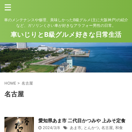
車のメンテナンスや修理、美味しかったB級グルメ(主に大阪神戸)の紹介
など、ガソリンくさい車が好きなアラフォー男性の日常。
車いじりとB級グルメ好きな日常生活
HOME
>
名古屋
名古屋
愛知県あま市 二代目かつみや 上みそ定食
2024/3/8
あま市
,
とんかつ
,
名古屋
,
和食