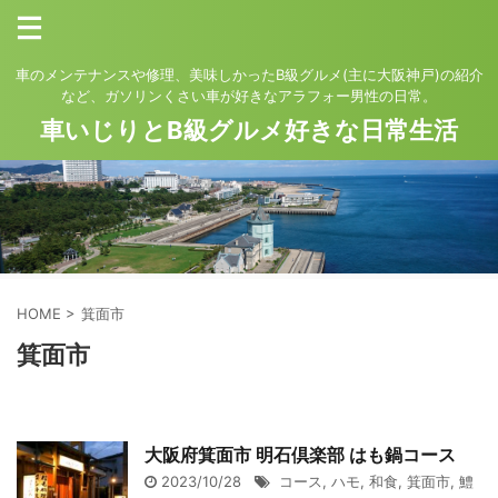
車のメンテナンスや修理、美味しかったB級グルメ(主に大阪神戸)の紹介
など、ガソリンくさい車が好きなアラフォー男性の日常。
車いじりとB級グルメ好きな日常生活
HOME
>
箕面市
箕面市
大阪府箕面市 明石倶楽部 はも鍋コース
2023/10/28
コース
,
ハモ
,
和食
,
箕面市
,
鱧