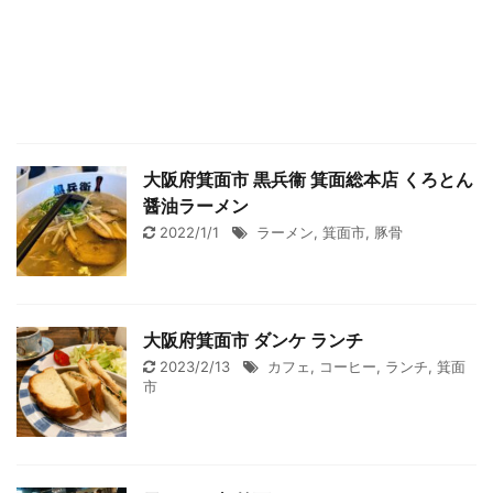
大阪府箕面市 黒兵衞 箕面総本店 くろとん
醤油ラーメン
2022/1/1
ラーメン
,
箕面市
,
豚骨
大阪府箕面市 ダンケ ランチ
2023/2/13
カフェ
,
コーヒー
,
ランチ
,
箕面
市