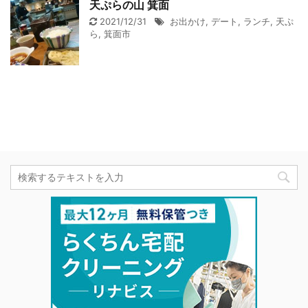
天ぷらの山 箕面
2021/12/31
お出かけ
,
デート
,
ランチ
,
天ぷ
ら
,
箕面市