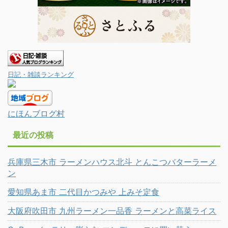
日記・雑談ランキング
にほんブログ村
最近の投稿
兵庫県三木市 ラーメンハウス北斗 とんこつバターラーメ
ン
愛知県あま市 二代目かつみや 上みそ定食
大阪府吹田市 九州ラーメン一品香 ラーメンと高菜ライス