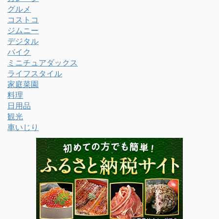
グルメ
コストコ
ジムニー
デジタル
バイク
ミニチュアダックス
ライフスタイル
家庭菜園
料理
日用品
観光
車いじり