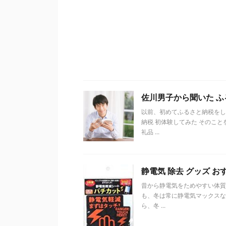
佐川男子から聞いた 
以前、初めてふるさと納税をし
納税 初体験してみた そのこ
礼品 ...
静電気 除去 グッズ お
昔から静電気をためやすい体質
も、冬は常に静電気マックスな
ら、冬 ...