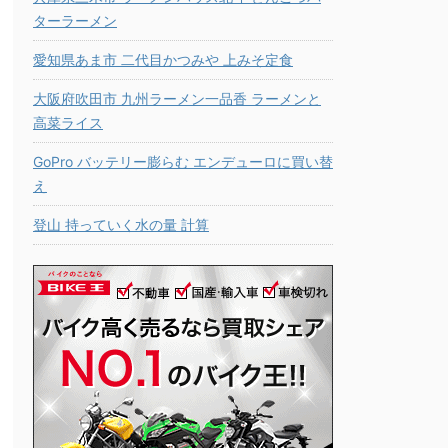
ターラーメン
愛知県あま市 二代目かつみや 上みそ定食
大阪府吹田市 九州ラーメン一品香 ラーメンと
高菜ライス
GoPro バッテリー膨らむ エンデューロに買い替
え
登山 持っていく水の量 計算