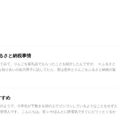
ふるさと納税事情
てみて、りんごを返礼品でもらったことを紹介したんですが、 → ふるさと
とを知り合いの佐川男子に話してたら、実は意外とりんごをふるさと納税の返
すすめ
のようで、小学生が下敷きを頭の上でゴシゴシしているようなことをせずと
管理人です。 こんにちは。笑 いやほんとに静電気ですぐにビリッとくるか