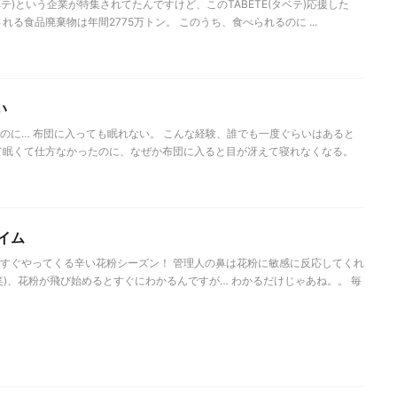
ベテ)という企業が特集されてたんですけど、このTABETE(タベテ)応援した
れる食品廃棄物は年間2775万トン。 このうち、食べられるのに ...
い
のに… 布団に入っても眠れない。 こんな経験、誰でも一度ぐらいはあると
て眠くて仕方なかったのに、なぜか布団に入ると目が冴えて寝れなくなる。
イム
すぐやってくる辛い花粉シーズン！ 管理人の鼻は花粉に敏感に反応してくれ
笑)、花粉が飛び始めるとすぐにわかるんですが… わかるだけじゃあね。。 毎