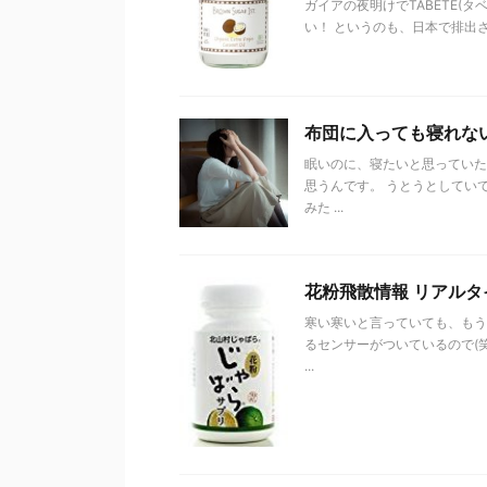
ガイアの夜明けでTABETE(タ
い！ というのも、日本で排出さ
布団に入っても寝れな
眠いのに、寝たいと思っていた
思うんです。 うとうとしてい
みた ...
花粉飛散情報 リアルタ
寒い寒いと言っていても、もう
るセンサーがついているので(
...