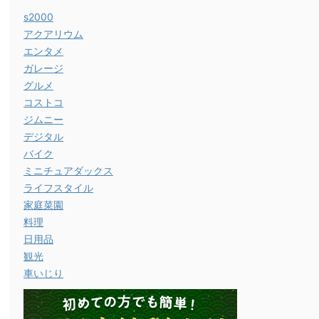
s2000
アクアリウム
エンタメ
ガレージ
グルメ
コストコ
ジムニー
デジタル
バイク
ミニチュアダックス
ライフスタイル
家庭菜園
料理
日用品
観光
車いじり