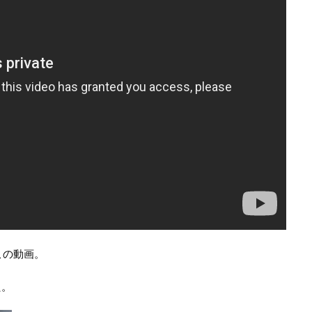
この動画。
た。