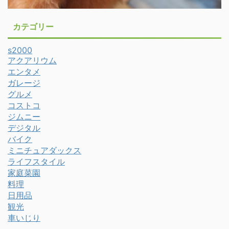
カテゴリー
s2000
アクアリウム
エンタメ
ガレージ
グルメ
コストコ
ジムニー
デジタル
バイク
ミニチュアダックス
ライフスタイル
家庭菜園
料理
日用品
観光
車いじり