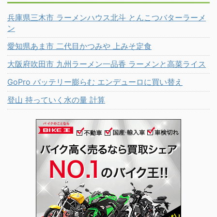
兵庫県三木市 ラーメンハウス北斗 とんこつバターラーメ
ン
愛知県あま市 二代目かつみや 上みそ定食
大阪府吹田市 九州ラーメン一品香 ラーメンと高菜ライス
GoPro バッテリー膨らむ エンデューロに買い替え
登山 持っていく水の量 計算