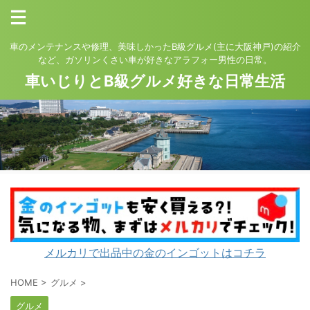
車のメンテナンスや修理、美味しかったB級グルメ(主に大阪神戸)の紹介
など、ガソリンくさい車が好きなアラフォー男性の日常。
車いじりとB級グルメ好きな日常生活
メルカリで出品中の金のインゴットはコチラ
HOME
>
グルメ
>
グルメ