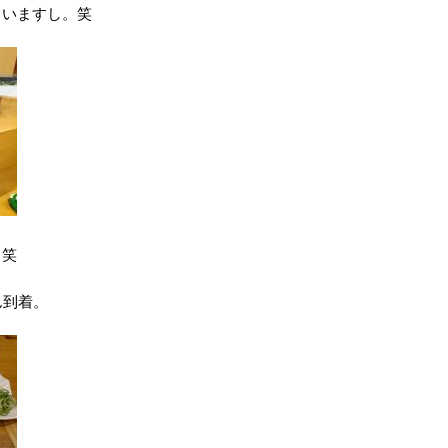
ていますし。笑
！笑
ん到着。