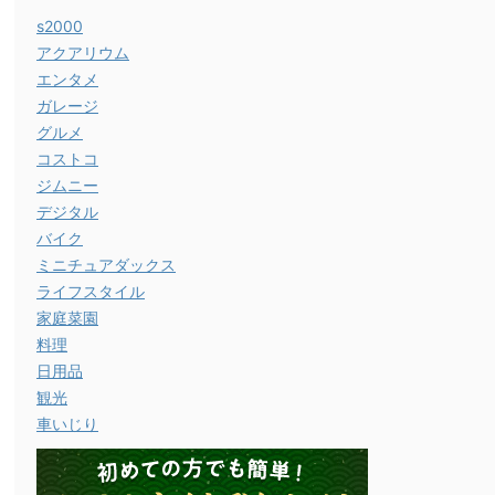
s2000
アクアリウム
エンタメ
ガレージ
グルメ
コストコ
ジムニー
デジタル
バイク
ミニチュアダックス
ライフスタイル
家庭菜園
料理
日用品
観光
車いじり