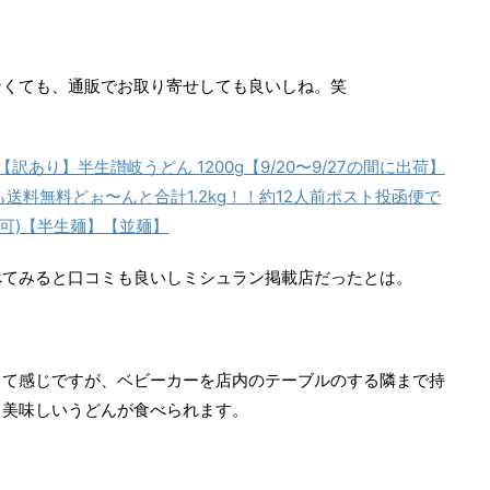
なくても、通販でお取り寄せしても良いしね。笑
訳あり】半生讃岐うどん 1200g【9/20〜9/27の間に出荷】
送料無料どぉ〜んと合計1.2kg！！約12人前ポスト投函便で
可)【半生麺】【並麺】
べてみると口コミも良いしミシュラン掲載店だったとは。
って感じですが、ベビーカーを店内のテーブルのする隣まで持
て美味しいうどんが食べられます。