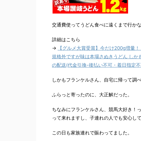
交通費使ってうどん食べに遠くまで行か
詳細はこちら
→
【グルメ大賞受賞】今だけ200g増量！【
規格外ですが味は本場さぬきうどん しかも
の配送(代金引換-後払い不可・着日指定不
しかもフランケルさん、自宅に帰って調
ふらっと寄ったのに、大正解だった。
ちなみにフランケルさん、競馬大好き！
って来れますし、子連れの人でも安心し
この日も家族連れで賑わってました。