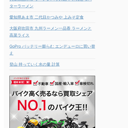
ターラーメン
愛知県あま市 二代目かつみや 上みそ定食
大阪府吹田市 九州ラーメン一品香 ラーメンと
高菜ライス
GoPro バッテリー膨らむ エンデューロに買い替
え
登山 持っていく水の量 計算