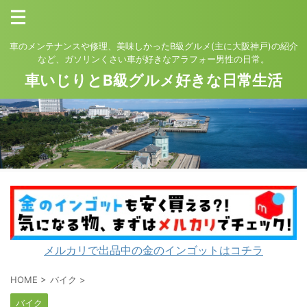
車のメンテナンスや修理、美味しかったB級グルメ(主に大阪神戸)の紹介
など、ガソリンくさい車が好きなアラフォー男性の日常。
車いじりとB級グルメ好きな日常生活
メルカリで出品中の金のインゴットはコチラ
HOME
>
バイク
>
バイク