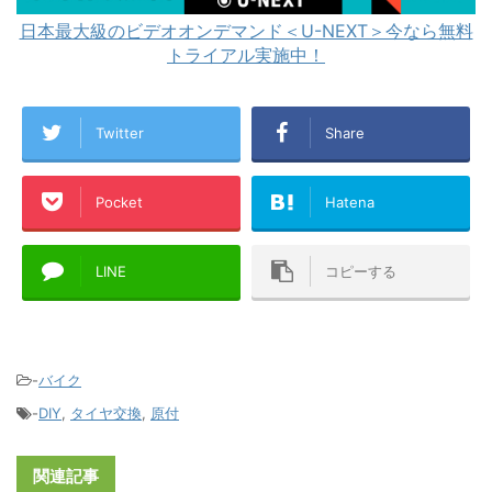
日本最大級のビデオオンデマンド＜U-NEXT＞今なら無料
トライアル実施中！
Twitter
Share
Pocket
Hatena
LINE
コピーする
-
バイク
-
DIY
,
タイヤ交換
,
原付
関連記事