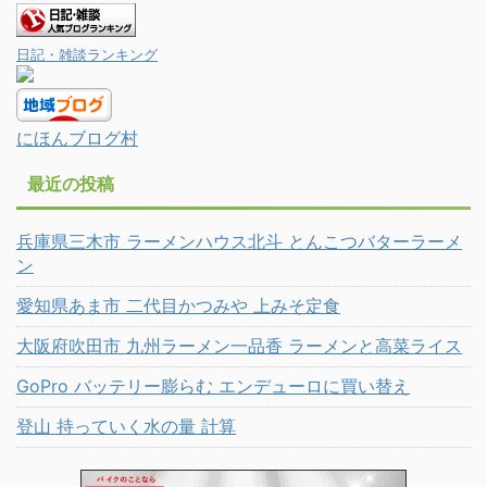
日記・雑談ランキング
にほんブログ村
最近の投稿
兵庫県三木市 ラーメンハウス北斗 とんこつバターラーメ
ン
愛知県あま市 二代目かつみや 上みそ定食
大阪府吹田市 九州ラーメン一品香 ラーメンと高菜ライス
GoPro バッテリー膨らむ エンデューロに買い替え
登山 持っていく水の量 計算