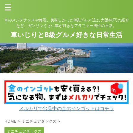
車のメンテナンスや修理、美味しかったB級グルメ(主に大阪神戸)の紹介
など、ガソリンくさい車が好きなアラフォー男性の日常。
車いじりとB級グルメ好きな日常生活
メルカリで出品中の金のインゴットはコチラ
HOME
>
ミニチュアダックス
>
ミニチュアダックス