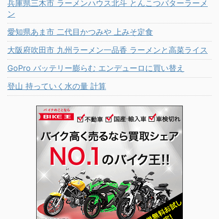
兵庫県三木市 ラーメンハウス北斗 とんこつバターラーメ
ン
愛知県あま市 二代目かつみや 上みそ定食
大阪府吹田市 九州ラーメン一品香 ラーメンと高菜ライス
GoPro バッテリー膨らむ エンデューロに買い替え
登山 持っていく水の量 計算