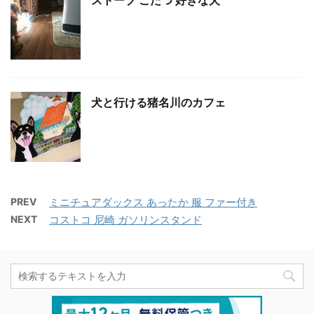
ストーブ こたつ 好きな犬
犬と行ける猪名川のカフェ
PREV
ミニチュアダックス あったか 服 ファー付き
NEXT
コストコ 尼崎 ガソリンスタンド