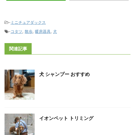
-
ミニチュアダックス
-
コタツ
,
散歩
,
暖房器具
,
犬
関連記事
犬 シャンプー おすすめ
イオンペット トリミング