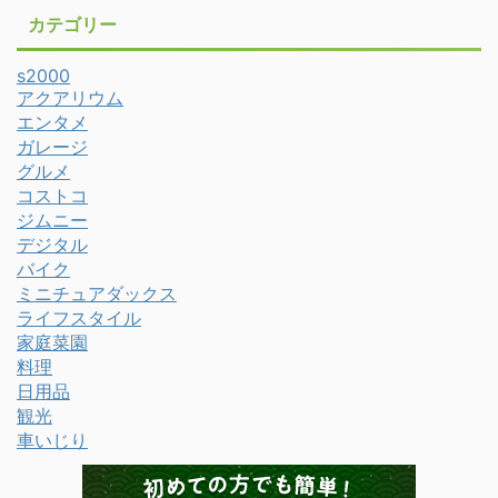
カテゴリー
s2000
アクアリウム
エンタメ
ガレージ
グルメ
コストコ
ジムニー
デジタル
バイク
ミニチュアダックス
ライフスタイル
家庭菜園
料理
日用品
観光
車いじり