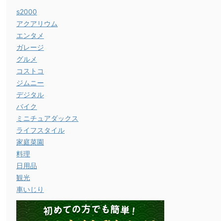
s2000
アクアリウム
エンタメ
ガレージ
グルメ
コストコ
ジムニー
デジタル
バイク
ミニチュアダックス
ライフスタイル
家庭菜園
料理
日用品
観光
車いじり