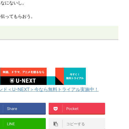
んなにないし。
手伝ってもらおう。
ド＜U-NEXT＞今なら無料トライアル実施中！
Share
Pocket
LINE
コピーする