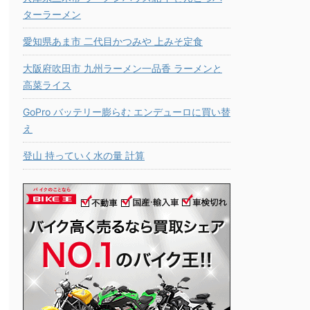
ターラーメン
愛知県あま市 二代目かつみや 上みそ定食
大阪府吹田市 九州ラーメン一品香 ラーメンと
高菜ライス
GoPro バッテリー膨らむ エンデューロに買い替
え
登山 持っていく水の量 計算