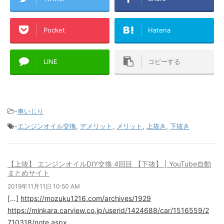
Pocket
Hatena
LINE
コピーする
-
車いじり
-
エンジンオイル交換
,
デメリット
,
メリット
,
上抜き
,
下抜き
【上抜】 エンジンオイルDIY交換 4回目 【下抜】 | YouTube自動
まとめサイト
2019年11月11日 10:50 AM
[…]
https://mozuku1216.com/archives/1929
https://minkara.carview.co.jp/userid/1424688/car/1516559/2
710318/note.aspx