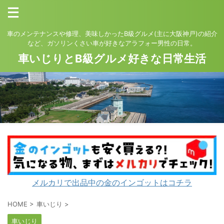
車のメンテナンスや修理、美味しかったB級グルメ(主に大阪神戸)の紹介
など、ガソリンくさい車が好きなアラフォー男性の日常。
車いじりとB級グルメ好きな日常生活
メルカリで出品中の金のインゴットはコチラ
HOME
>
車いじり
>
車いじり