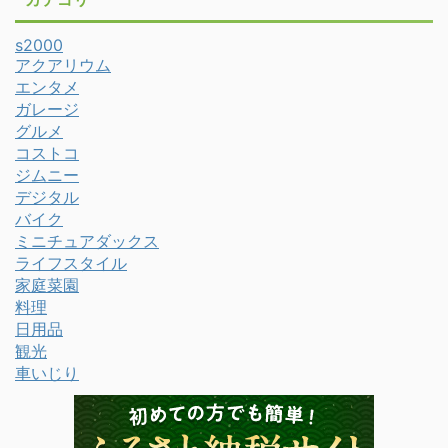
s2000
アクアリウム
エンタメ
ガレージ
グルメ
コストコ
ジムニー
デジタル
バイク
ミニチュアダックス
ライフスタイル
家庭菜園
料理
日用品
観光
車いじり