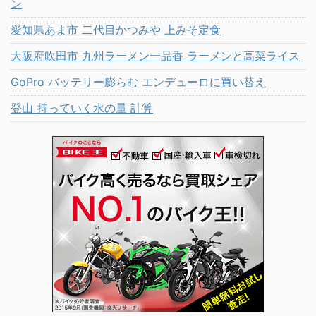
ン
愛知県あま市 二代目かつみや 上みそ定食
大阪府吹田市 九州ラーメン一品香 ラーメンと高菜ライス
GoPro バッテリー膨らむ エンデューロに買い替え
登山 持っていく水の量 計算