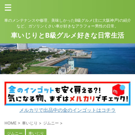
車のメンテナンスや修理、美味しかったB級グルメ(主に大阪神戸)の紹介
など、ガソリンくさい車が好きなアラフォー男性の日常。
車いじりとB級グルメ好きな日常生活
メルカリで出品中の金のインゴットはコチラ
HOME
>
車いじり
>
ジムニー
>
ジムニー
車いじり