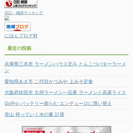
日記・雑談ランキング
にほんブログ村
最近の投稿
兵庫県三木市 ラーメンハウス北斗 とんこつバターラーメ
ン
愛知県あま市 二代目かつみや 上みそ定食
大阪府吹田市 九州ラーメン一品香 ラーメンと高菜ライス
GoPro バッテリー膨らむ エンデューロに買い替え
登山 持っていく水の量 計算