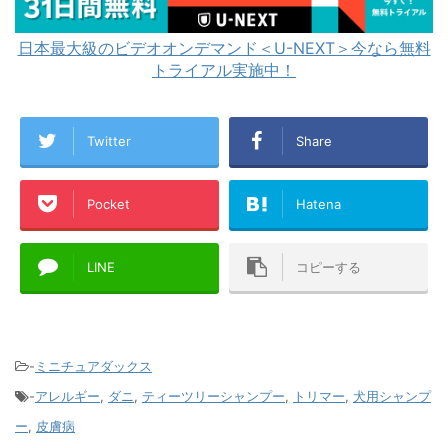
日本最大級のビデオオンデマンド＜U-NEXT＞今なら無料
トライアル実施中！
Twitter
Share
Pocket
Hatena
LINE
コピーする
-
ミニチュアダックス
-
アレルギー
,
ダニ
,
ティーツリーシャンプー
,
トリマー
,
犬用シャンプ
ー
,
皮膚病