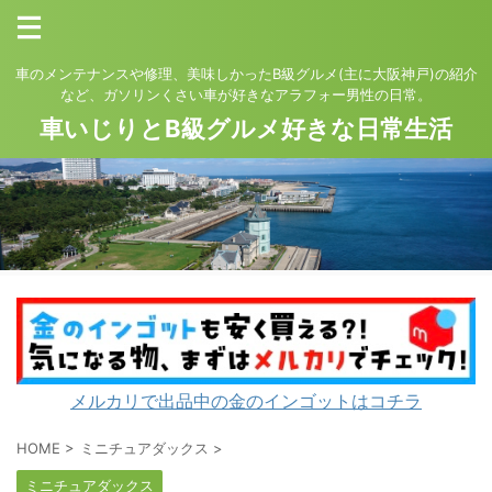
車のメンテナンスや修理、美味しかったB級グルメ(主に大阪神戸)の紹介
など、ガソリンくさい車が好きなアラフォー男性の日常。
車いじりとB級グルメ好きな日常生活
メルカリで出品中の金のインゴットはコチラ
HOME
>
ミニチュアダックス
>
ミニチュアダックス