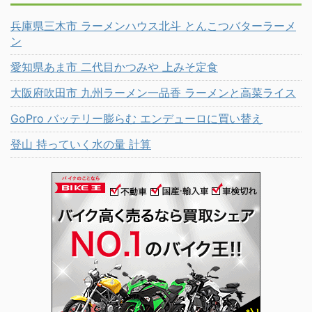
兵庫県三木市 ラーメンハウス北斗 とんこつバターラーメ
ン
愛知県あま市 二代目かつみや 上みそ定食
大阪府吹田市 九州ラーメン一品香 ラーメンと高菜ライス
GoPro バッテリー膨らむ エンデューロに買い替え
登山 持っていく水の量 計算