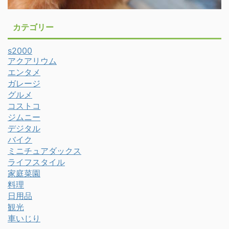
カテゴリー
s2000
アクアリウム
エンタメ
ガレージ
グルメ
コストコ
ジムニー
デジタル
バイク
ミニチュアダックス
ライフスタイル
家庭菜園
料理
日用品
観光
車いじり