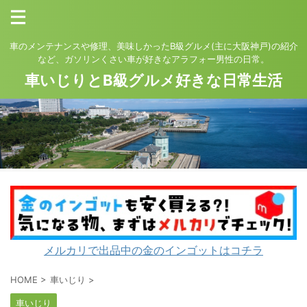
車のメンテナンスや修理、美味しかったB級グルメ(主に大阪神戸)の紹介
など、ガソリンくさい車が好きなアラフォー男性の日常。
車いじりとB級グルメ好きな日常生活
メルカリで出品中の金のインゴットはコチラ
HOME
>
車いじり
>
車いじり