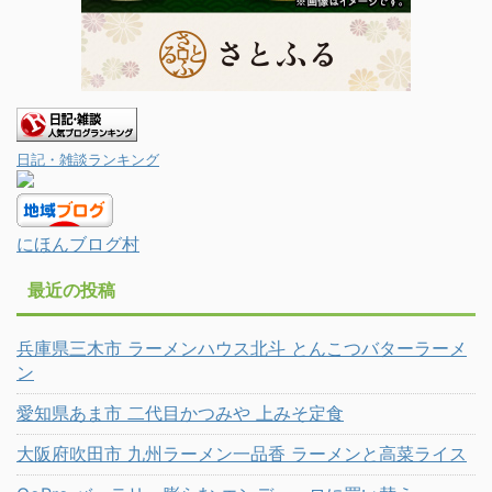
日記・雑談ランキング
にほんブログ村
最近の投稿
兵庫県三木市 ラーメンハウス北斗 とんこつバターラーメ
ン
愛知県あま市 二代目かつみや 上みそ定食
大阪府吹田市 九州ラーメン一品香 ラーメンと高菜ライス