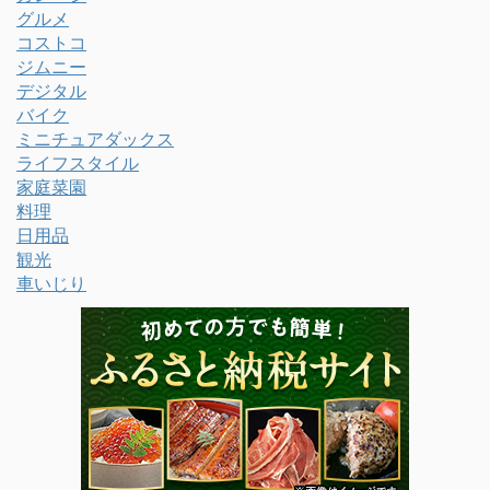
グルメ
コストコ
ジムニー
デジタル
バイク
ミニチュアダックス
ライフスタイル
家庭菜園
料理
日用品
観光
車いじり