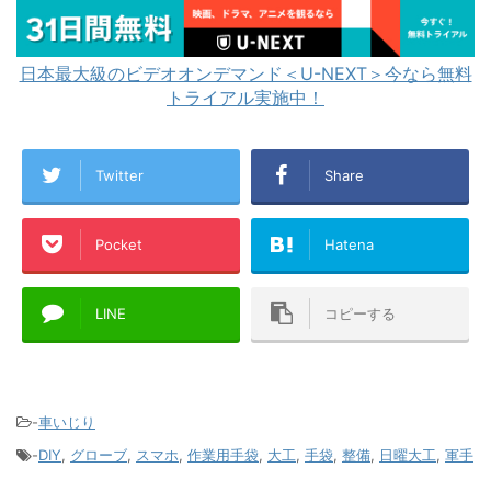
日本最大級のビデオオンデマンド＜U-NEXT＞今なら無料
トライアル実施中！
Twitter
Share
Pocket
Hatena
LINE
コピーする
-
車いじり
-
DIY
,
グローブ
,
スマホ
,
作業用手袋
,
大工
,
手袋
,
整備
,
日曜大工
,
軍手