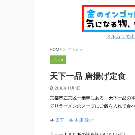
メルカリで出
HOME
>
グルメ
>
グルメ
天下一品 唐揚げ定食
2018年11月1日
京都市左京区一乗寺にある、天下一品の
てりラーメンのスープにご飯を入れて食
→
天下一品 本店 違い
うぉー！またあの味を味わいたいぞ！