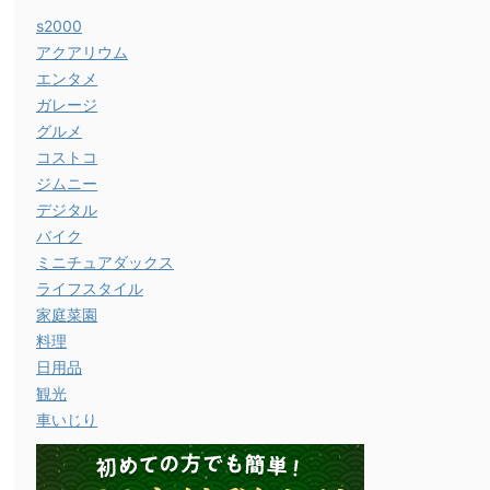
s2000
アクアリウム
エンタメ
ガレージ
グルメ
コストコ
ジムニー
デジタル
バイク
ミニチュアダックス
ライフスタイル
家庭菜園
料理
日用品
観光
車いじり