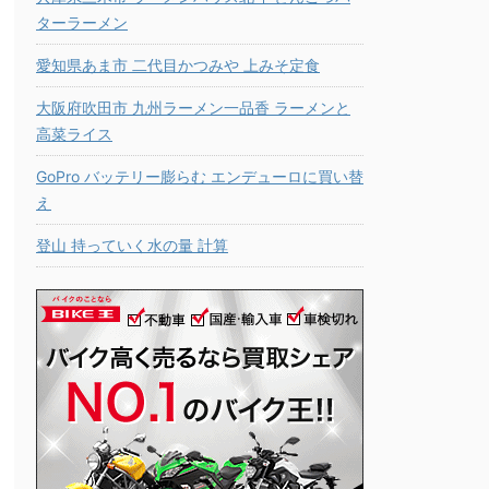
ターラーメン
愛知県あま市 二代目かつみや 上みそ定食
大阪府吹田市 九州ラーメン一品香 ラーメンと
高菜ライス
GoPro バッテリー膨らむ エンデューロに買い替
え
登山 持っていく水の量 計算