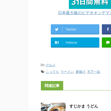
日本最大級のビデオオンデマン
Twitter
Hatena
-
グルメ
-
こってり
,
ラーメン
,
唐揚げ
,
天下一品
関連記事
すじかま うどん