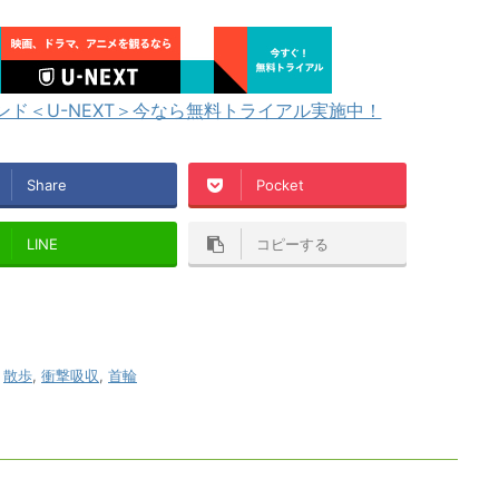
ド＜U-NEXT＞今なら無料トライアル実施中！
Share
Pocket
LINE
コピーする
,
散歩
,
衝撃吸収
,
首輪