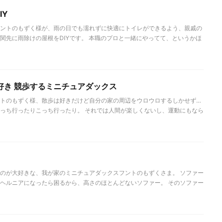
IY
ントのもずく様が、雨の日でも濡れずに快適にトイレができるよう、親戚の
関先に雨除けの屋根をDIYです。 本職のプロと一緒にやってて、というかほ
好き 競歩するミニチュアダックス
トのもずく様、散歩は好きだけど自分の家の周辺をウロウロするしかせず…
っち行ったりこっち行ったり。 それでは人間が楽しくないし、運動にもなら
のが大好きな、我が家のミニチュアダックスフントのもずくさま。 ソファー
ヘルニアになったら困るから、高さのほとんどないソファー。 そのソファー