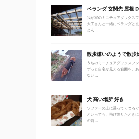
ベランダ 玄関先 屋根 D
我が家のミニチュアダックスフ
大工さんと一緒にベランダと玄
とん ...
散歩嫌いのようで散歩
うちのミニチュアダックスフン
ずっと自宅が見える範囲を、あ
ない ...
犬 高い場所 好き
ソファーの上に乗ってくつろぐ
といっても、飛び降りたときに
の前 ...