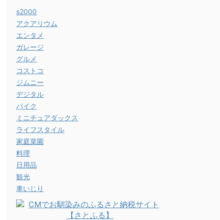
s2000
アクアリウム
エンタメ
ガレージ
グルメ
コストコ
ジムニー
デジタル
バイク
ミニチュアダックス
ライフスタイル
家庭菜園
料理
日用品
観光
車いじり