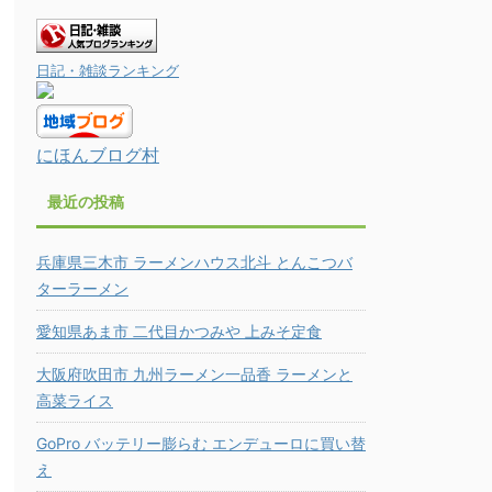
日記・雑談ランキング
にほんブログ村
最近の投稿
兵庫県三木市 ラーメンハウス北斗 とんこつバ
ターラーメン
愛知県あま市 二代目かつみや 上みそ定食
大阪府吹田市 九州ラーメン一品香 ラーメンと
高菜ライス
GoPro バッテリー膨らむ エンデューロに買い替
え