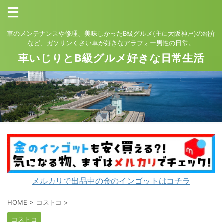
車のメンテナンスや修理、美味しかったB級グルメ(主に大阪神戸)の紹介
など、ガソリンくさい車が好きなアラフォー男性の日常。
車いじりとB級グルメ好きな日常生活
メルカリで出品中の金のインゴットはコチラ
HOME
>
コストコ
>
コストコ