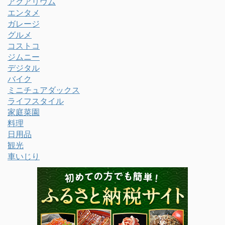
アクアリウム
エンタメ
ガレージ
グルメ
コストコ
ジムニー
デジタル
バイク
ミニチュアダックス
ライフスタイル
家庭菜園
料理
日用品
観光
車いじり