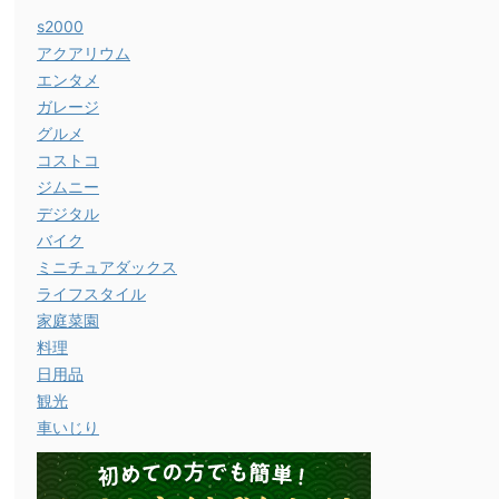
s2000
アクアリウム
エンタメ
ガレージ
グルメ
コストコ
ジムニー
デジタル
バイク
ミニチュアダックス
ライフスタイル
家庭菜園
料理
日用品
観光
車いじり