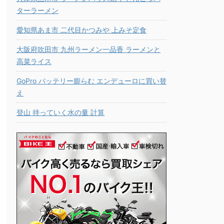
ターラーメン
愛知県あま市 二代目かつみや 上みそ定食
大阪府吹田市 九州ラーメン一品香 ラーメンと
高菜ライス
GoPro バッテリー膨らむ エンデューロに買い替
え
登山 持っていく水の量 計算