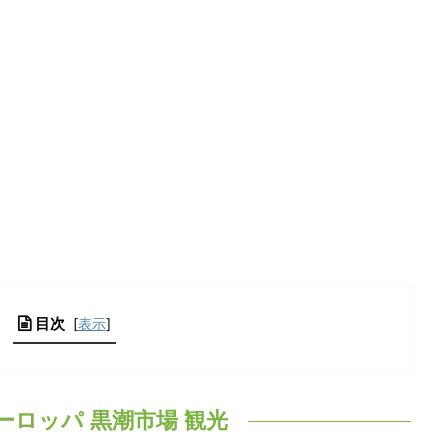
目次
[
表示
]
ーロッパ 黒潮市場 観光