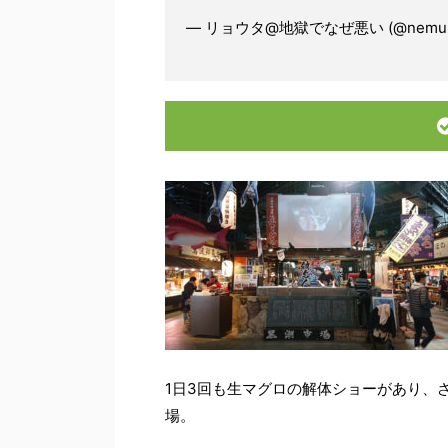
— リョウタ@地獄でなぜ悪い (@nemun
1日3回も生マグロの解体ショーがあり、
場。