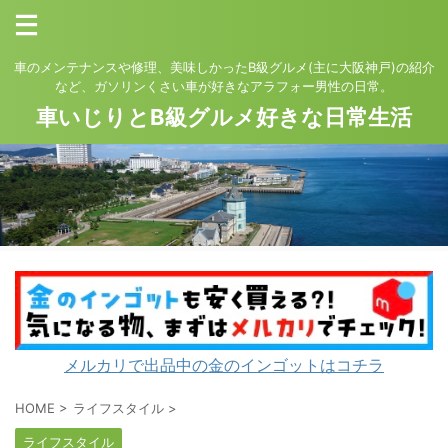
車のメンテナンスや修理、美味しかったB級グルメ(主に大阪神戸)の紹介
など、ガソリンくさい車が好きなアラフォー男性の日常。
車いじりとB級グルメ好きな日常生活
メルカリで出品中の金のインゴットはコチラ
HOME
>
ライフスタイル
>
ライフスタイル