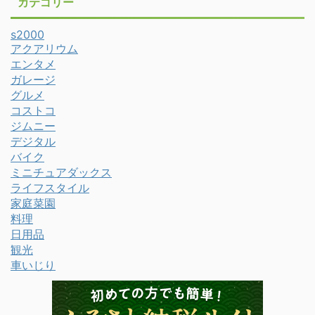
カテゴリー
s2000
アクアリウム
エンタメ
ガレージ
グルメ
コストコ
ジムニー
デジタル
バイク
ミニチュアダックス
ライフスタイル
家庭菜園
料理
日用品
観光
車いじり