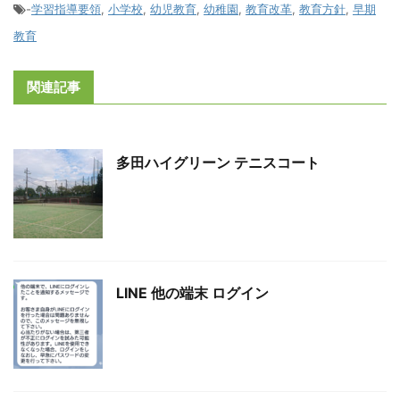
-
学習指導要領
,
小学校
,
幼児教育
,
幼稚園
,
教育改革
,
教育方針
,
早期
教育
関連記事
多田ハイグリーン テニスコート
LINE 他の端末 ログイン