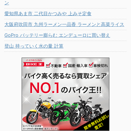
ン
愛知県あま市 二代目かつみや 上みそ定食
大阪府吹田市 九州ラーメン一品香 ラーメンと高菜ライス
GoPro バッテリー膨らむ エンデューロに買い替え
登山 持っていく水の量 計算